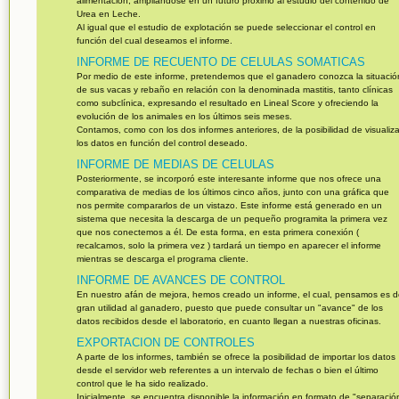
alimentación, ampliándose en un futuro próximo al estudio del contenido de
Urea en Leche.
Al igual que el estudio de explotación se puede seleccionar el control en
función del cual deseamos el informe.
INFORME DE RECUENTO DE CELULAS SOMATICAS
Por medio de este informe, pretendemos que el ganadero conozca la situació
de sus vacas y rebaño en relación con la denominada mastitis, tanto clínicas
como subclínica, expresando el resultado en Lineal Score y ofreciendo la
evolución de los animales en los últimos seis meses.
Contamos, como con los dos informes anteriores, de la posibilidad de visualiza
los datos en función del control deseado.
INFORME DE MEDIAS DE CELULAS
Posteriormente, se incorporó este interesante informe que nos ofrece una
comparativa de medias de los últimos cinco años, junto con una gráfica que
nos permite compararlos de un vistazo. Este informe está generado en un
sistema que necesita la descarga de un pequeño programita la primera vez
que nos conectemos a él. De esta forma, en esta primera conexión (
recalcamos, solo la primera vez ) tardará un tiempo en aparecer el informe
mientras se descarga el programa cliente.
INFORME DE AVANCES DE CONTROL
En nuestro afán de mejora, hemos creado un informe, el cual, pensamos es d
gran utilidad al ganadero, puesto que puede consultar un "avance" de los
datos recibidos desde el laboratorio, en cuanto llegan a nuestras oficinas.
EXPORTACION DE CONTROLES
A parte de los informes, también se ofrece la posibilidad de importar los datos
desde el servidor web referentes a un intervalo de fechas o bien el último
control que le ha sido realizado.
Inicialmente, se encuentra disponible la información en formato de "separació