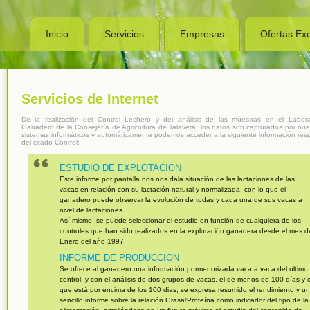
Inicio
Servicios
Empresas
Ofertas Exc
Servicios de Internet
De la realización del Control Lechero y del análisis de las muestras en el Labora
Ganadero de la Consejería de Agricultura de Talavera, los datos son capturados por nue
sistemas informáticos y automáticamente podemos acceder a la siguiente información res
del citado Control:
ESTUDIO DE EXPLOTACION
Este informe por pantalla nos nos dala situación de las lactaciones de las
vacas en relación con su lactación natural y normalizada, con lo que el
ganadero puede observar la evolución de todas y cada una de sus vacas a
nivel de lactaciones.
Así mismo, se puede seleccionar el estudio en función de cualquiera de los
controles que han sido realizados en la explotación ganadera desde el mes d
Enero del año 1997.
INFORME DE PRODUCCION
Se ofrece al ganadero una información pormenorizada vaca a vaca del último
control, y con el análisis de dos grupos de vacas, el de menos de 100 días y e
que está por encima de los 100 dias, se expresa resumido el rendimiento y un
sencillo informe sobre la relación Grasa/Proteína como indicador del tipo de la